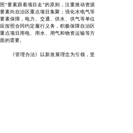
照
“要素跟着项目走”的原则，注重推动资源
要素向自治区重点项目集聚；强化水电气等
要素保障，电力、交通、供水、供气等单位
应按照合同约定履行义务，积极保障自治区
重点项目用电、用水、用气和物资运输等方
面的需要。
《管理办法》以新发展理念为引领，坚
持
“项目为王”，把项目建设作为激发有效投
资、带动有效需求的重要途径，作为促进新
旧动能转换的动力源，作为实现高质量发展
的主引擎，作为促进经济增长的着力点，在
新起点上高质量推进重大项目建设。