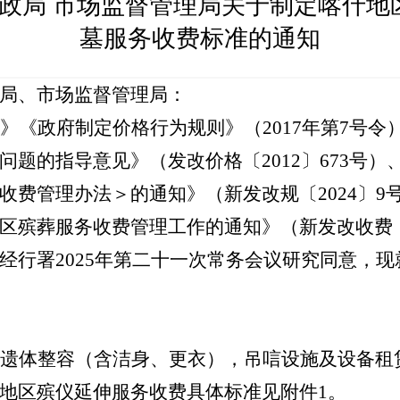
政局
市场监督管理局关于制定喀什地
墓服务收费标准的通知
局、市场监督管理局：
》《政府制定价格行为规则》（
2017
年第
7
号
令
问题的指导意见》（发改价格〔
2012
〕
673
号）
收费管理办法＞的通知》（新发改规〔
2024
〕
9
区殡葬服务收费管理工作的通知》（新发改收费
经行署
2025
年
第二十一次常务会议研究同意，现
遗体整容（含洁身、更衣），吊唁设施及设备租
地区殡仪延伸服务收费具体标准见附件
1
。