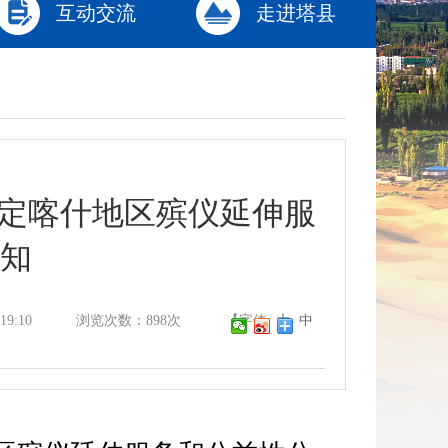
互动交流
走进塔县
制定喀什地区殡仪延伸服
知
19:10
浏览次数：
898
次
【字体:
大
中