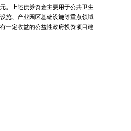
元。上述债券资金主要用于
公共卫生
设施、产业园区基础设施
等重点领域
有一定收益的公益性政府投资项目建
设
（详见附件
2
-2
）
。债券期限分别
是
10
年、
15
年期
，债券
平均
利率
为
3.
24
%
，债券还
本付息资金已足额列
入年初财政预算
，对应项目取得的政
府性基金或专项收入等偿还
。
附件：
附件1 1-1 2022年度喀什
地区塔什库尔干县政府一
般债务限额、余额情况表