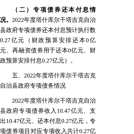
（二）专项债券还本付息情
况
。
2022
年
度
塔什库尔干塔吉克自治
县
政府专项债券还本付息
预计执行数
0.27
亿元（财政预算安排还本
0
亿
元、再融资债券用于还本
0
亿元、财
政预算安排付息
0.27
亿元）。
五
、
2022
年度塔什库尔干塔吉克
自治县
政府专项债务情况
2022
年
度
塔什库尔干塔吉克自治
县
政府专项债券收入
10.47
亿元、支
出
10.47
亿元、还本付息
0.
27
亿元，专
项债券项目对应专项收入共计
0.
27
亿