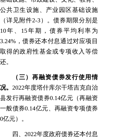
公共卫生设施、产业园区基础设施
（详见附件
2-3
）
。债券期限分别是
10
年
、
15
年期，债券
平均
利率
为
3.
24
%
，债券还本付息
通过对应项目
取得的政府性基金或专项收入等偿
还
。
（三）再融资债券发行使用情
况
。
2022
年
度
塔什库尔干塔吉克自治
县
发行再融资债券
0.14
亿元（再融资
一般债券
0.14
亿元、再融资专项债券
0
亿元）。
四、
2022
年度
政府债券还本付息