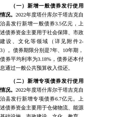
（一）新增一般债券发行使用
情况
。
2022
年
度
塔什库尔干塔吉克自
治县
发行新增一般债券
3.5
亿元，上
述债券资金主要用
于
社会保障
、
市政
建设
、
文化
等领域
（详见附件
2-
3
）
。债券期限分别是
7
年
、
10
年期，
债券
平均
利率
为
3.
18
%
，债券
还本付
息通过一般公共预算收入偿还。
（二）新增专项债券发行使用
情况
。
2022
年
度
塔什库尔干塔吉克自
治县
发行新增专项债券
6.7
亿元
。
上
述债
券资金主要用于
仓储物流、能源
基础设施、市政建设、文化、教育、