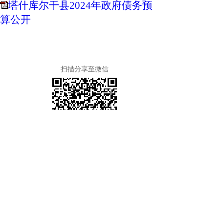
塔什库尔干县2024年政府债务预
算公开
扫描分享至微信
政府债务公开情况
上一篇
2023年塔什库尔干县政府债务决算公开
下一篇
主办：新疆维吾尔自治区喀什地区塔什库尔干塔吉
克自治县人民政府办公室 联系电话：0998-