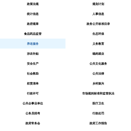
政策法规
规划计划
统计信息
人事信息
政府规章
政务公开标准目录
食品药品监管
生态环保
养老服务
义务教育
涉农补贴
稳岗就业
安全生产
公共文化服务
社会救助
公共法律
权责清单
乡村振兴
行政许可
市场规则标准和监管执法
公共企事业单位
医疗卫生
公务员招考
行政处罚
政府常务会
政府工作报告