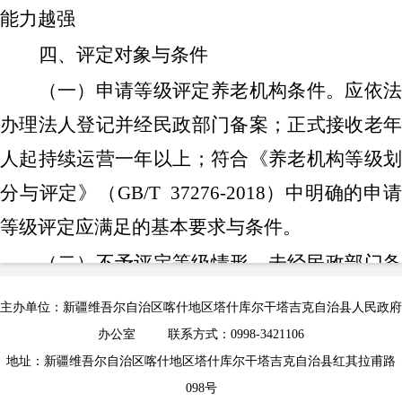
能力越强
四、评定对象与条件
（一）申请等级评定养老机构
条件。
应依
办理法人登记并经民政部门备案；正式接收老年
人起持续运营一年以上；符合《养老机构等级划
分与评定》（
GB/T
37276-2018
）中明确的申
等级评定应满足的基本要求与条件。
（二）不予评定等级情形。
未经民政部门
案；上年度以来受到有关部门行政处罚、行政强
主办单位：新疆维吾尔自治区喀什地区塔什库尔干塔吉克自治县人民政府
制或者行政处罚、行政强制尚未执行完毕的；正
办公室 联系方式：0998-3421106
在被司法机关、纪检监察等部门立案调查的；列
地址：新疆维吾尔自治区喀什地区塔什库尔干塔吉克自治县红其拉甫路
098号
入养老服务市场失信联合惩戒对象名单的；存在