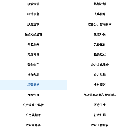
政策法规
规划计划
统计信息
人事信息
政府规章
政务公开标准目录
食品药品监管
生态环保
养老服务
义务教育
涉农补贴
稳岗就业
安全生产
公共文化服务
社会救助
公共法律
权责清单
乡村振兴
行政许可
市场规则标准和监管执法
公共企事业单位
医疗卫生
公务员招考
行政处罚
政府常务会
政府工作报告