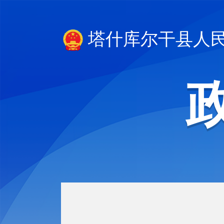
塔什库尔干县人