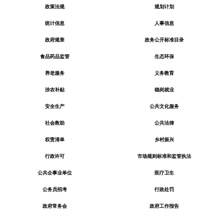
政策法规
规划计划
统计信息
人事信息
政府规章
政务公开标准目录
食品药品监管
生态环保
养老服务
义务教育
涉农补贴
稳岗就业
安全生产
公共文化服务
社会救助
公共法律
权责清单
乡村振兴
行政许可
市场规则标准和监管执法
公共企事业单位
医疗卫生
公务员招考
行政处罚
政府常务会
政府工作报告