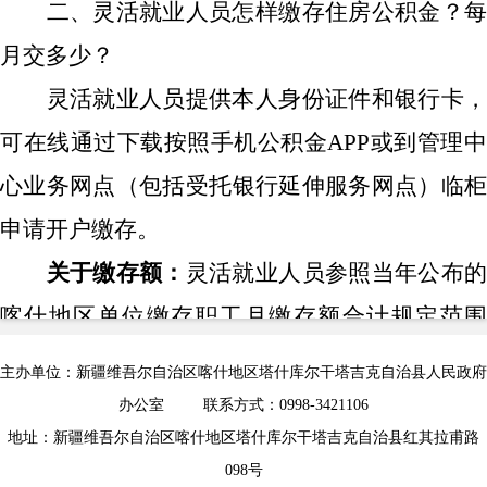
二、灵活就业人员怎样缴存住房公积金？每
月交多少？
灵活就业人员
提供本人身份证件和银行卡
可在线通过下载按照
手机公积金
APP
或到管理
心业务网点
（包括受托银行延伸服务网点）
临
申请开户缴存。
关于缴存额：
灵活就业人员
参照当年公布
喀什地区单位缴存职工月缴存额合计规定范围
（目前
2025
年
7
月前最高
5950
元
/
月，最低
162
元
主办单位：新疆维吾尔自治区喀什地区塔什库尔干塔吉克自治县人民政府
月），自主确定月缴存额。
办公室 联系方式：0998-3421106
地址：新疆维吾尔自治区喀什地区塔什库尔干塔吉克自治县红其拉甫路
关于缴存方式：
灵活就业人员签订缴存使
098号